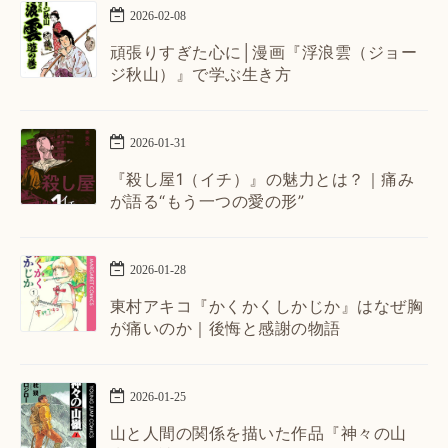
2026
-
02
-
08
頑張りすぎた心に│漫画『浮浪雲（ジョー
ジ秋山）』で学ぶ生き方
2026
-
01
-
31
『殺し屋1（イチ）』の魅力とは？｜痛み
が語る“もう一つの愛の形”
2026
-
01
-
28
東村アキコ『かくかくしかじか』はなぜ胸
が痛いのか｜後悔と感謝の物語
2026
-
01
-
25
山と人間の関係を描いた作品『神々の山