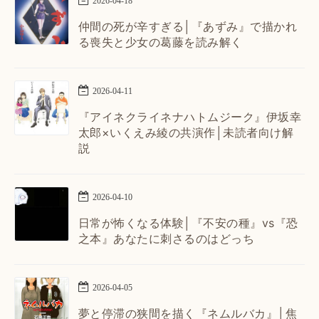
2026
-
04
-
18
仲間の死が辛すぎる│『あずみ』で描かれ
る喪失と少女の葛藤を読み解く
2026
-
04
-
11
『アイネクライネナハトムジーク』伊坂幸
太郎×いくえみ綾の共演作│未読者向け解
説
2026
-
04
-
10
日常が怖くなる体験│『不安の種』vs『恐
之本』あなたに刺さるのはどっち
2026
-
04
-
05
夢と停滞の狭間を描く『ネムルバカ』│焦