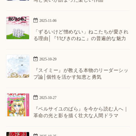
2025
-
11
-
06
「ずるいけど憎めない」ねこたちが愛され
る理由│『11ぴきのねこ』の普遍的な魅力
2025
-
10
-
29
『スイミー』が教える本物のリーダーシッ
プ論│個性を活かす知恵と勇気
2025
-
10
-
27
『ベルサイユのばら』を今から読む人へ｜
革命の光と影を描く壮大な人間ドラマ