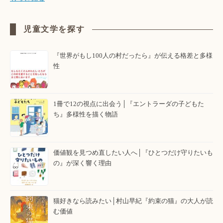
児童文学を探す
『世界がもし100人の村だったら』が伝える格差と多様
性
1冊で12の視点に出会う│『エントラーダの子どもた
ち』多様性を描く物語
価値観を見つめ直したい人へ│『ひとつだけ守りたいも
の』が深く響く理由
猫好きなら読みたい│村山早紀『約束の猫』の大人が読
む価値