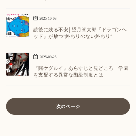
2025
-
10
-
03
読後に残る不安│望月峯太郎『ドラゴンヘ
ッド』が放つ“終わりのない終わり”
2025
-
09
-
25
『賭ケグルイ』あらすじと見どころ｜学園
を支配する異常な階級制度とは
次のページ