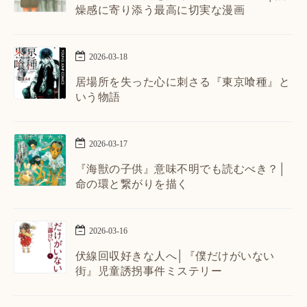
燥感に寄り添う最高に切実な漫画
2026
-
03
-
18
居場所を失った心に刺さる『東京喰種』と
いう物語
2026
-
03
-
17
『海獣の子供』意味不明でも読むべき？│
命の環と繋がりを描く
2026
-
03
-
16
伏線回収好きな人へ│『僕だけがいない
街』児童誘拐事件ミステリー