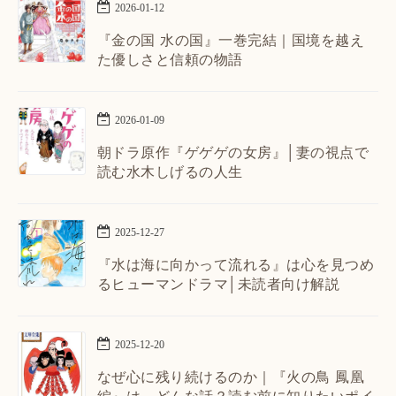
2026
-
01
-
12
『金の国 水の国』一巻完結｜国境を越え
た優しさと信頼の物語
2026
-
01
-
09
朝ドラ原作『ゲゲゲの女房』│妻の視点で
読む水木しげるの人生
2025
-
12
-
27
『水は海に向かって流れる』は心を見つめ
るヒューマンドラマ│未読者向け解説
2025
-
12
-
20
なぜ心に残り続けるのか｜『火の鳥 鳳凰