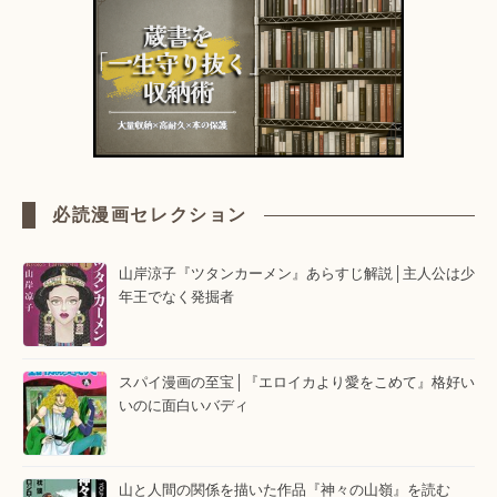
必読漫画セレクション
山岸涼子『ツタンカーメン』あらすじ解説│主人公は少
年王でなく発掘者
スパイ漫画の至宝│『エロイカより愛をこめて』格好い
いのに面白いバディ
山と人間の関係を描いた作品『神々の山嶺』を読む