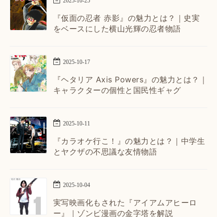
2025
-
10
-
25
『仮面の忍者 赤影』の魅力とは？｜史実
をベースにした横山光輝の忍者物語
2025
-
10
-
17
『ヘタリア Axis Powers』の魅力とは？｜
キャラクターの個性と国民性ギャグ
2025
-
10
-
11
『カラオケ行こ！』の魅力とは？｜中学生
とヤクザの不思議な友情物語
2025
-
10
-
04
実写映画化もされた『アイアムアヒーロ
ー』｜ゾンビ漫画の金字塔を解説