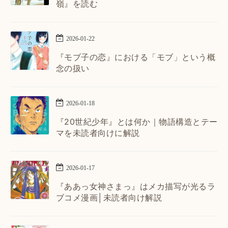
嶺』を読む
2026
-
01
-
22
『モブ子の恋』における「モブ」という概
念の扱い
2026
-
01
-
18
『20世紀少年』とは何か｜物語構造とテー
マを未読者向けに解説
2026
-
01
-
17
『ああっ女神さまっ』はメカ描写が光るラ
ブコメ漫画│未読者向け解説