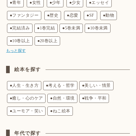
●青年
●女性
●少年
●少女
●エッセイ
●ファンタジー
●歴史
●恋愛
●SF
●動物
●完結済み
●1巻完結
●5巻未満
●10巻未満
●10巻以上
●20巻以上
もっと探す
絵本を探す
●人生・生き方
●考える・哲学
●美しい・情景
●癒し・心のケア
●自然・環境
●戦争・平和
●ユーモア・笑い
●ねこ絵本
年代で探す