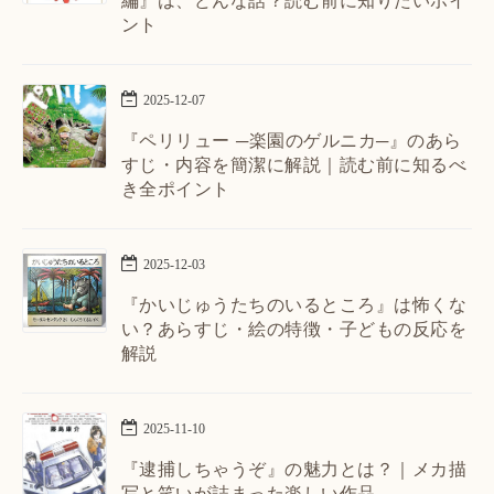
編』は、どんな話？読む前に知りたいポイ
ント
2025
-
12
-
07
『ペリリュー ─楽園のゲルニカ─』のあら
すじ・内容を簡潔に解説｜読む前に知るべ
き全ポイント
2025
-
12
-
03
『かいじゅうたちのいるところ』は怖くな
い？あらすじ・絵の特徴・子どもの反応を
解説
2025
-
11
-
10
『逮捕しちゃうぞ』の魅力とは？｜メカ描
写と笑いが詰まった楽しい作品