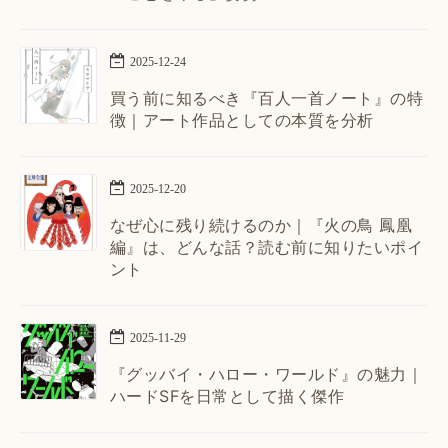
2025
-
12
-
24
買う前に知るべき『百人一首ノート』の特
徴｜アート作品としての本質を分析
2025
-
12
-
20
なぜ心に残り続けるのか｜『火の鳥 鳳凰
編』は、どんな話？読む前に知りたいポイ
ント
2025
-
11
-
29
『グッバイ・ハロー・ワールド』の魅力｜
ハードSFを日常として描く傑作