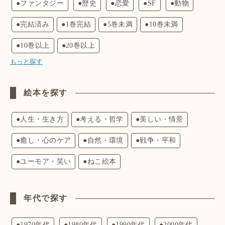
●ファンタジー
●歴史
●恋愛
●SF
●動物
●完結済み
●1巻完結
●5巻未満
●10巻未満
●10巻以上
●20巻以上
もっと探す
絵本を探す
●人生・生き方
●考える・哲学
●美しい・情景
●癒し・心のケア
●自然・環境
●戦争・平和
●ユーモア・笑い
●ねこ絵本
年代で探す
●1970年代
●1980年代
●1990年代
●2000年代