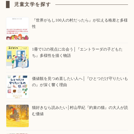
児童文学を探す
『世界がもし100人の村だったら』が伝える格差と多様
性
1冊で12の視点に出会う│『エントラーダの子どもた
ち』多様性を描く物語
価値観を見つめ直したい人へ│『ひとつだけ守りたいも
の』が深く響く理由
猫好きなら読みたい│村山早紀『約束の猫』の大人が読
む価値