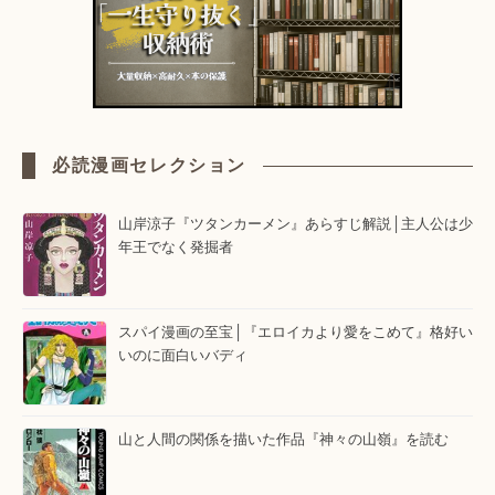
必読漫画セレクション
山岸涼子『ツタンカーメン』あらすじ解説│主人公は少
年王でなく発掘者
スパイ漫画の至宝│『エロイカより愛をこめて』格好い
いのに面白いバディ
山と人間の関係を描いた作品『神々の山嶺』を読む