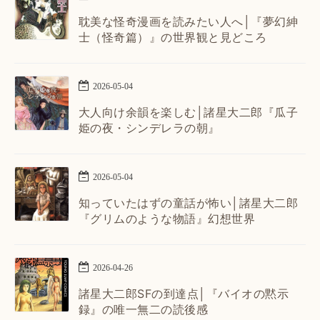
耽美な怪奇漫画を読みたい人へ│『夢幻紳
士（怪奇篇）』の世界観と見どころ
2026
-
05
-
04
大人向け余韻を楽しむ│諸星大二郎『瓜子
姫の夜・シンデレラの朝』
2026
-
05
-
04
知っていたはずの童話が怖い│諸星大二郎
『グリムのような物語』幻想世界
2026
-
04
-
26
諸星大二郎SFの到達点│『バイオの黙示
録』の唯一無二の読後感