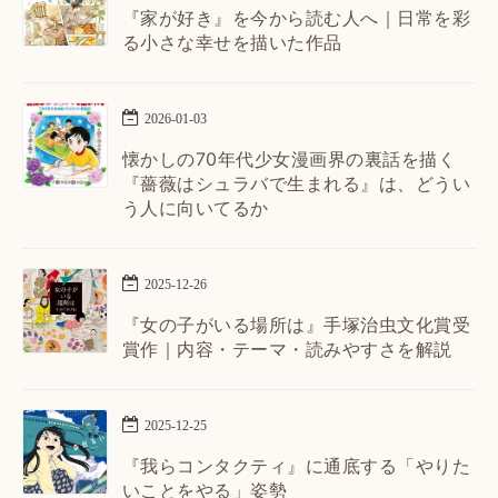
『家が好き』を今から読む人へ｜日常を彩
る小さな幸せを描いた作品
2026
-
01
-
03
懐かしの70年代少女漫画界の裏話を描く
『薔薇はシュラバで生まれる』は、どうい
う人に向いてるか
2025
-
12
-
26
『女の子がいる場所は』手塚治虫文化賞受
賞作｜内容・テーマ・読みやすさを解説
2025
-
12
-
25
『我らコンタクティ』に通底する「やりた
いことをやる」姿勢