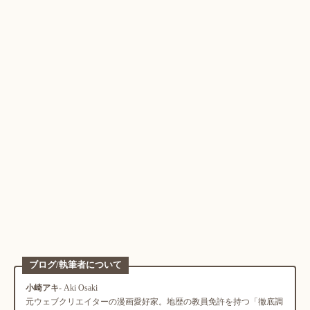
ブログ/執筆者について
小崎アキ
- Aki Osaki
元ウェブクリエイターの漫画愛好家。地歴の教員免許を持つ「徹底調