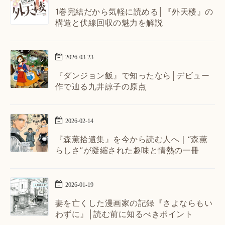
1巻完結だから気軽に読める│『外天楼』の
構造と伏線回収の魅力を解説
2026
-
03
-
23
『ダンジョン飯』で知ったなら│デビュー
作で辿る九井諒子の原点
2026
-
02
-
14
『森薫拾遺集』を今から読む人へ｜“森薫
らしさ”が凝縮された趣味と情熱の一冊
2026
-
01
-
19
妻を亡くした漫画家の記録『さよならもい
わずに』│読む前に知るべきポイント