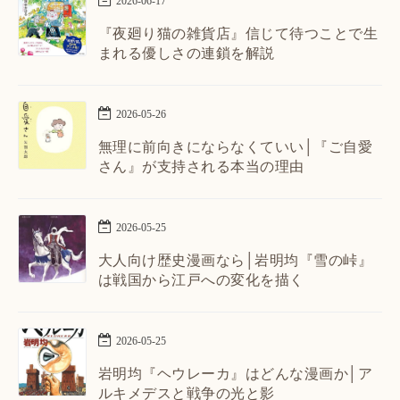
2026
-
06
-
17
『夜廻り猫の雑貨店』信じて待つことで生
まれる優しさの連鎖を解説
2026
-
05
-
26
無理に前向きにならなくていい│『ご自愛
さん』が支持される本当の理由
2026
-
05
-
25
大人向け歴史漫画なら│岩明均『雪の峠』
は戦国から江戸への変化を描く
2026
-
05
-
25
岩明均『ヘウレーカ』はどんな漫画か│ア
ルキメデスと戦争の光と影