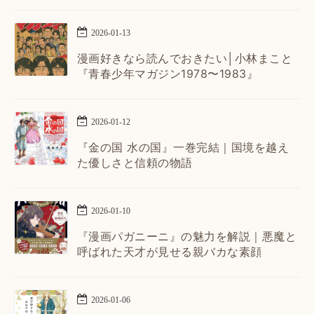
2026
-
01
-
13
漫画好きなら読んでおきたい│小林まこと
『青春少年マガジン1978〜1983』
2026
-
01
-
12
『金の国 水の国』一巻完結｜国境を越え
た優しさと信頼の物語
2026
-
01
-
10
『漫画パガニーニ』の魅力を解説｜悪魔と
呼ばれた天才が見せる親バカな素顔
2026
-
01
-
06