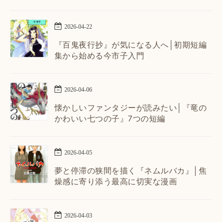
2026
-
04
-
22
『百鬼夜行抄』が気になる人へ│初期短編
集から始める今市子入門
2026
-
04
-
06
懐かしいファンタジーが読みたい│『竜の
かわいい七つの子』7つの短編
2026
-
04
-
05
夢と停滞の狭間を描く『ネムルバカ』│焦
燥感に寄り添う最高に切実な漫画
2026
-
04
-
03