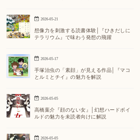
2026
-
05
-
21
想像力を刺激する読書体験│『ひきだしに
テラリウム』で味わう発想の飛躍
2026
-
05
-
17
手塚治虫の「素顔」が見える作品│『マコ
とルミとチイ』の魅力を解説
2026
-
05
-
05
高橋葉介『顔のない女』│幻想ハードボイ
ルドの魅力を未読者向けに解説
2026
-
05
-
05