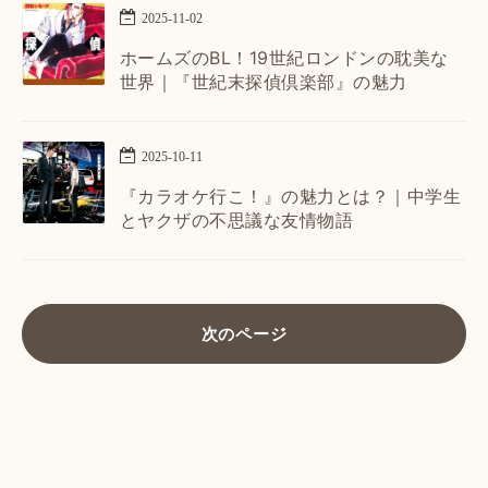
2025
-
11
-
02
ホームズのBL！19世紀ロンドンの耽美な
世界｜『世紀末探偵倶楽部』の魅力
2025
-
10
-
11
『カラオケ行こ！』の魅力とは？｜中学生
とヤクザの不思議な友情物語
次のページ