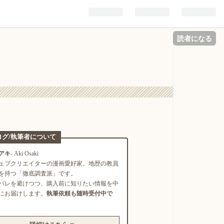
読者になる
ログ/執筆者について
アキ
- Aki Osaki
ェブクリエイターの漫画愛好家。地歴の教員
を持つ「徹底調査派」です。
バレを避けつつ、購入前に知りたい情報を中
にお届けします。
執筆依頼も随時受付中で