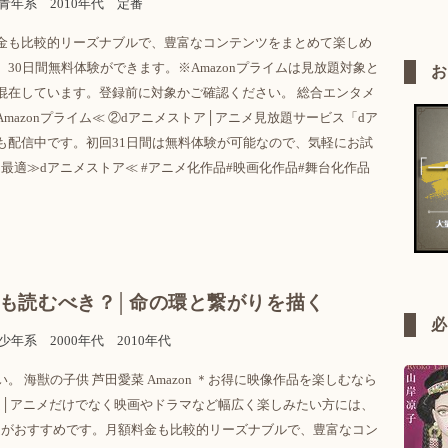
青年系
2010年代
定番
金も比較的リーズナブルで、豊富なコンテンツをまとめて楽しめ
30日間無料体験ができます。※Amazonプライムは見放題対象と
混在しています。登録前に対象かご確認ください。 総合エンタメ
mazonプライム≪ ②dアニメストア│アニメ見放題サービス「dア
も配信中です。初回31日間は無料体験が可能なので、気軽にお試
最適≫dアニメストア≪ #アニメ化作品#映画化作品#舞台化作品
も読むべき？│命の環と繋がりを描く
少年系
2000年代
2010年代
。 海獣の子供 芦田愛菜 Amazon ＊お得に映像作品を楽しむなら
ライム│アニメだけでなく映画やドラマなど幅広く楽しみたい方には、
ライムがおすすめです。月額料金も比較的リーズナブルで、豊富なコン