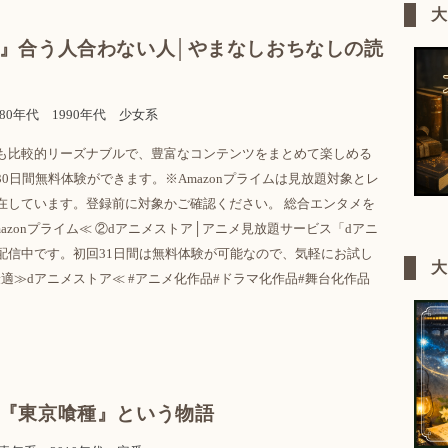
』合う人合わない人│やまなしおちなしの読
980年代
1990年代
少女系
も比較的リーズナブルで、豊富なコンテンツをまとめて楽しめる
0日間無料体験ができます。※Amazonプライムは見放題対象とレ
在しています。登録前に対象かご確認ください。 総合エンタメを
azonプライム≪ ②dアニメストア│アニメ見放題サービス「dアニ
配信中です。初回31日間は無料体験が可能なので、気軽にお試し
適≫dアニメストア≪ #アニメ化作品#ドラマ化作品#舞台化作品
『東京喰種』という物語