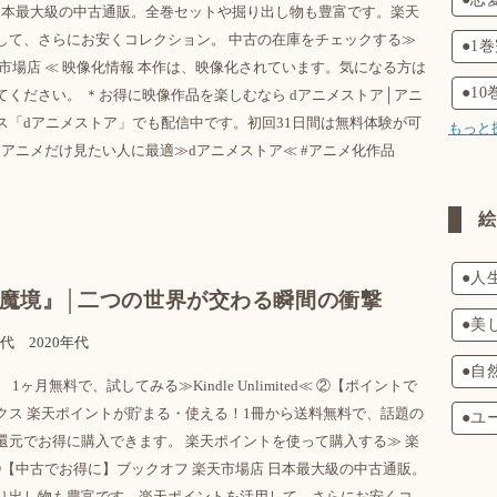
 日本最大級の中古通販。全巻セットや掘り出し物も豊富です。楽天
して、さらにお安くコレクション。 中古の在庫をチェックする≫
●1
市場店 ≪ 映像化情報 本作は、映像化されています。気になる方は
●1
てください。 ＊お得に映像作品を楽しむなら dアニメストア│アニ
ス「dアニメストア」でも配信中です。初回31日間は無料体験が可
もっと
アニメだけ見たい人に最適≫dアニメストア≪ #アニメ化作品
●人
魔境』│二つの世界が交わる瞬間の衝撃
●美
年代
2020年代
●自
1ヶ月無料で、試してみる≫Kindle Unlimited≪ ②【ポイントで
クス 楽天ポイントが貯まる・使える！1冊から送料無料で、話題の
●ユ
還元でお得に購入できます。 楽天ポイントを使って購入する≫ 楽
③【中古でお得に】ブックオフ 楽天市場店 日本最大級の中古通販。
り出し物も豊富です。楽天ポイントを活用して、さらにお安くコ