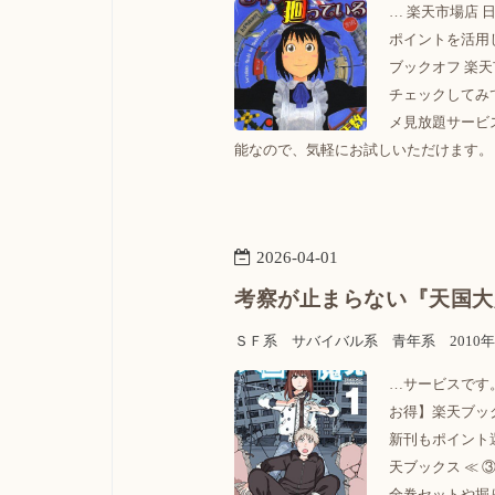
… 楽天市場店
ポイントを活用
ブックオフ 楽天
チェックしてみ
メ見放題サービ
能なので、気軽にお試しいただけます。 
2026
-
04
-
01
考察が止まらない『天国大
ＳＦ系
サバイバル系
青年系
2010
…サービスです。 
お得】楽天ブッ
新刊もポイント
天ブックス ≪ 
全巻セットや掘