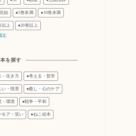
巻完結
●5巻未満
●10巻未満
0巻以上
●20巻以上
探す
絵本を探す
生・生き方
●考える・哲学
しい・情景
●癒し・心のケア
然・環境
●戦争・平和
ーモア・笑い
●ねこ絵本