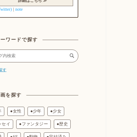
詳細はこちら ≫
Twitter)
note
|
キーワードで探す
探す
漫画を探す
年
●女性
●少年
●少女
ッセイ
●ファンタジー
●歴史
愛
●SF
●動物
●完結済み