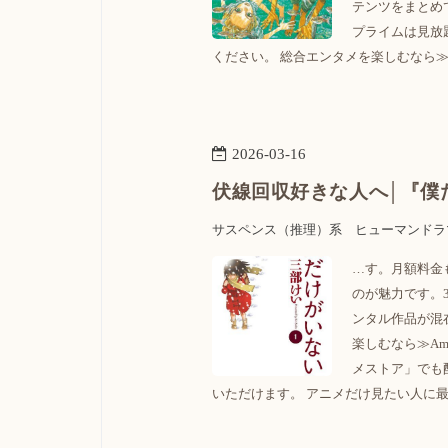
テンツをまとめて
プライムは見放
ください。 総合エンタメを楽しむなら≫A
2026
-
03
-
16
伏線回収好きな人へ│『僕
サスペンス（推理）系
ヒューマンドラ
…す。月額料金
のが魅力です。3
ンタル作品が混
楽しむなら≫Am
メストア」でも
いただけます。 アニメだけ見たい人に最