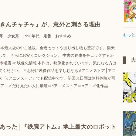
きんチャチャ』が、意外と刺さる理由
もっと
系
少女系
1990年代
定番
おすすめ
 日本最大級の中古通販。全巻セットや掘り出し物も豊富です。楽天
して、さらにお安くコレクション。 中古の在庫をチェックする≫
市場店 ≪ 映像化情報 本作は、映像化されています。気になる方は
てください。 ＊お得に映像作品を楽しむなら dアニメストア│アニ
ス「dアニメストア」でも配信中です。初回31日間は無料体験が可
アニメだけ見たい人に最適≫dアニメストア≪ #アニメ化作品
あった│『鉄腕アトム』地上最大のロボット