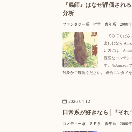
『蟲師』はなぜ評価される
分析
ファンタジー系
哲学
青年系
2000
…てみてください
楽しむなら Am
い方には、Am
豊富なコンテン
す。※Amaz
対象かご確認ください。 総合エンタメを楽
2026
-
04
-
12
日常系が好きなら│『それ
コメディー系
ＳＦ系
青年系
2000