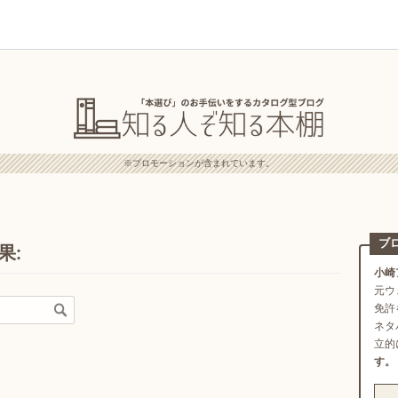
※プロモーションが含まれています。
ブ
果:
小崎
元ウ
免許
ネタ
立的
す。