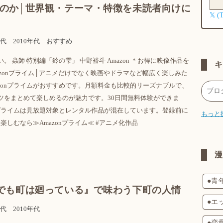
のか│世界観・テーマ・特徴を未読者向けに
𝕏 (
年代
2010年代
おすすめ
。 蟲師 特別編「鈴の雫」 中野裕斗 Amazon ＊お得に映像作品を
azonプライム│アニメだけでなく映画やドラマなど幅広く楽しみた
azonプライムがおすすめです。月額料金も比較的リーズナブルで、
ツをまとめて楽しめるのが魅力です。30日間無料体験ができま
onプライムは見放題対象とレンタル作品が混在しています。登録前に
もっと
しむなら≫Amazonプライム≪ #アニメ化作品
●青
でも町は廻っている』で味わう下町の人情
●エ
年代
2010年代
●恋