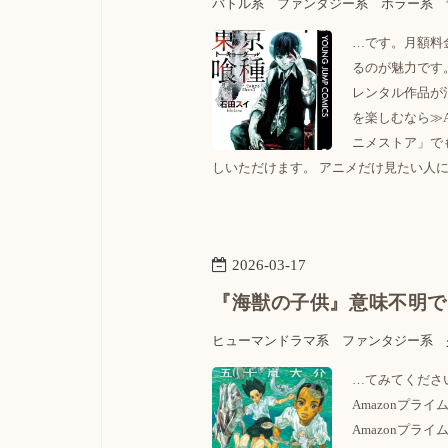
バトル系
ファンタジー系
ホラー系
…です。月額料
るのが魅力です。
レンタル作品が
を楽しむなら≫A
ニメストア」で
しいただけます。 アニメだけ見たい人に
2026
-
03
-
17
『海獣の子供』意味不明で
ヒューマンドラマ系
ファンタジー系
…てみてください
Amazonプ
Amazonプ