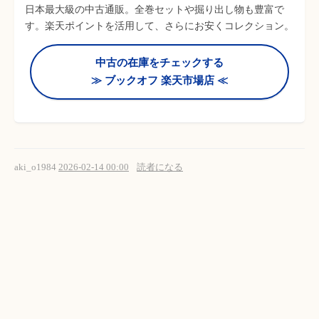
日本最大級の中古通販。全巻セットや掘り出し物も豊富で
す。楽天ポイントを活用して、さらにお安くコレクション。
中古の在庫をチェックする
≫ ブックオフ 楽天市場店 ≪
aki_o1984
2026-02-14 00:00
読者になる