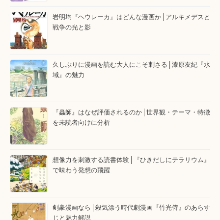
岩明均『ヘウレーカ』はどんな漫画か│アルキメデスと
戦争の光と影
久しぶりに漫画を読む大人にこそ刺さる│漆原友紀『水
域』の魅力
『蟲師』はなぜ評価されるのか│世界観・テーマ・特徴
を未読者向けに分析
想像力を刺激する読書体験│『ひきだしにテラリウム』
で味わう発想の飛躍
剣豪漫画なら│殺気漂う時代劇漫画『竹光侍』のあらす
じと魅力解説