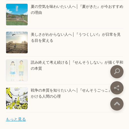
夏の空気を味わいたい人へ│『夏がきた』が今おすすめ
の理由
美しさがわからない人へ│『うつくしい!』が日常を見
る目を変える
読み終えて考え続ける│『せんそうしない』が描く平和
の本質
戦争の本質を知りたい人へ│『せんそうごっこ』が問い
かける人間の心理
もっと見る