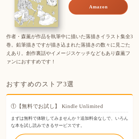
Amazon
作者・森薫が作品を執筆中に描いた落描きイラスト集全3
巻。鉛筆描きですが描き込まれた落描きの数々に見ごた
えあり。創作裏話やイメージスケッチなどもあり森薫フ
ァンにおすすめです！
おすすめのストア3選
①【無料でお試し】 Kindle Unlimited
まずは無料で体験してみませんか？追加料金なしで、いろん
な本を試し読みできるサービスです。