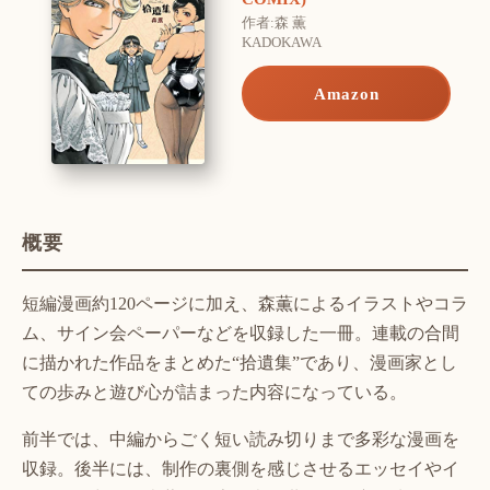
森薫の「好き」が凝縮された拾遺集
作者:
森 薫
KADOKAWA
趣味と研究が交差する創作の記録
Amazon
森薫のフェチズム集大成
関連リンク
書籍詳細ページ
概要
短編漫画約120ページに加え、森薫によるイラストやコラ
ム、サイン会ペーパーなどを収録した一冊。連載の合間
に描かれた作品をまとめた“拾遺集”であり、漫画家とし
ての歩みと遊び心が詰まった内容になっている。
前半では、中編からごく短い読み切りまで多彩な漫画を
収録。後半には、制作の裏側を感じさせるエッセイやイ