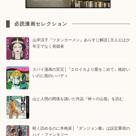
必読漫画セレクション
山岸涼子『ツタンカーメン』あらすじ解説│主人公は少
年王でなく発掘者
スパイ漫画の至宝│『エロイカより愛をこめて』格好い
いのに面白いバディ
山と人間の関係を描いた作品『神々の山嶺』を読む
軽く読めるのに本格派│『ダンジョン飯』は設定重視の
ハイ・ファンタジー