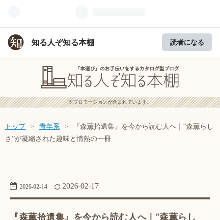
知る人ぞ知る本棚
読者になる
※プロモーションが含まれています。
トップ
>
青年系
>
『森薫拾遺集』を今から読む人へ｜“森薫らし
さ”が凝縮された趣味と情熱の一冊
2026
-
02
-
17
2026
-
02
-
14
『森薫拾遺集』を今から読む人へ｜“森薫らし