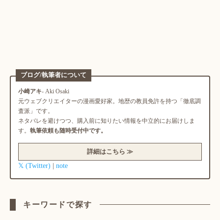
ブログ/執筆者について
小崎アキ
- Aki Osaki
元ウェブクリエイターの漫画愛好家。地歴の教員免許を持つ「徹底調
査派」です。
ネタバレを避けつつ、購入前に知りたい情報を中立的にお届けしま
す。
執筆依頼も随時受付中です。
詳細はこちら ≫
𝕏 (Twitter)
note
|
キーワードで探す