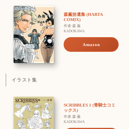
森薫拾遺集 (HARTA
COMIX)
作者:
森 薫
KADOKAWA
Amazon
イラスト集
SCRIBBLES 1 (青騎士コミ
ックス)
作者:
森 薫
KADOKAWA