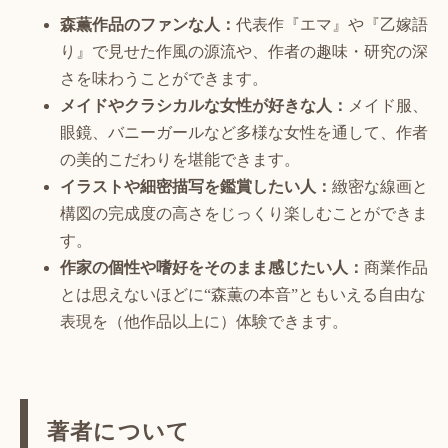
森薫作品のファンな人：
代表作『エマ』や『乙嫁語
り』で見せた作風の源流や、作者の趣味・研究の深
さを味わうことができます。
メイドやクラシカルな女性が好きな人：
メイド服、
眼鏡、バニーガールなど多様な女性を通して、作者
の美的こだわりを堪能できます。
イラストや細密描写を鑑賞したい人：
緻密な線画と
構図の完成度の高さをじっくり楽しむことができま
す。
作家の個性や嗜好をそのまま感じたい人：
商業作品
とは思えないほどに“森薫の本音”ともいえる自由な
表現を（他作品以上に）体験できます。
著者について