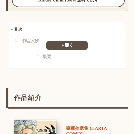
Kindle Unlimitedを無料で試す
作品紹介
概要
書籍情報（巻数）
こんな人におすすめ
作品紹介
著者について
作品解説
森薫拾遺集 (HARTA
COMIX)