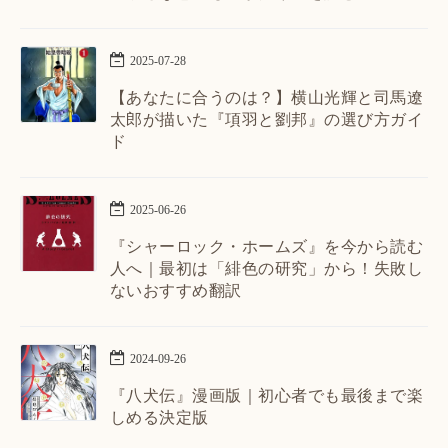
2025
-
07
-
28
【あなたに合うのは？】横山光輝と司馬遼
太郎が描いた『項羽と劉邦』の選び方ガイ
ド
2025
-
06
-
26
『シャーロック・ホームズ』を今から読む
人へ｜最初は「緋色の研究」から！失敗し
ないおすすめ翻訳
2024
-
09
-
26
『八犬伝』漫画版｜初心者でも最後まで楽
しめる決定版