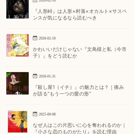
2026
-
02
-
16
『人形峠』は人形×村落×オカルト×サスペ
ンスが気になるなら読むべき
2026
-
02
-
10
かわいいだけじゃない『文鳥様と私（今市
子）』をどう読むか
2026
-
01
-
31
『殺し屋1（イチ）』の魅力とは？｜痛み
が語る“もう一つの愛の形”
2025
-
09
-
08
なぜ人はこの片思いに心を奪われるのか｜
『小さな恋のものがたり』を読む理由