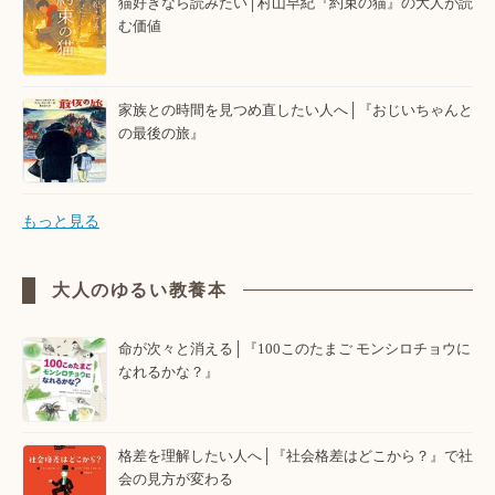
猫好きなら読みたい│村山早紀『約束の猫』の大人が読
む価値
家族との時間を見つめ直したい人へ│『おじいちゃんと
の最後の旅』
もっと見る
大人のゆるい教養本
命が次々と消える│『100このたまご モンシロチョウに
なれるかな？』
格差を理解したい人へ│『社会格差はどこから？』で社
会の見方が変わる