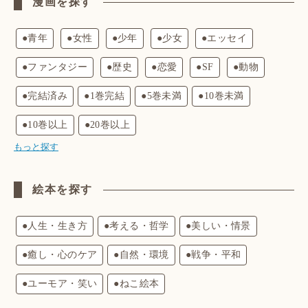
漫画を探す
●青年
●女性
●少年
●少女
●エッセイ
●ファンタジー
●歴史
●恋愛
●SF
●動物
●完結済み
●1巻完結
●5巻未満
●10巻未満
●10巻以上
●20巻以上
もっと探す
絵本を探す
●人生・生き方
●考える・哲学
●美しい・情景
●癒し・心のケア
●自然・環境
●戦争・平和
●ユーモア・笑い
●ねこ絵本