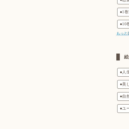
●1
●1
もっと
●人
●美
●自
●ユ