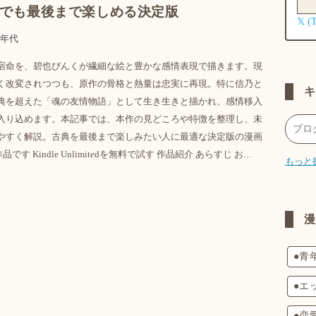
でも最後まで楽しめる決定版
𝕏 (
0年代
宿命を、碧也ぴんくが繊細な絵と豊かな感情表現で描きます。現
く改変されつつも、原作の骨格と熱量は忠実に再現。特に信乃と
典を超えた「魂の友情物語」として生き生きと描かれ、感情移入
入り込めます。本記事では、本作の見どころや特徴を整理し、未
やすく解説。古典を最後まで楽しみたい人に最適な決定版の漫画
です Kindle Unlimitedを無料で試す 作品紹介 あらすじ お…
もっと
●青
●エ
●恋