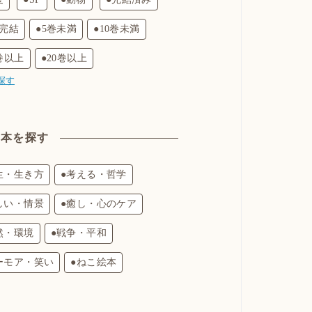
巻完結
●5巻未満
●10巻未満
0巻以上
●20巻以上
探す
絵本を探す
生・生き方
●考える・哲学
しい・情景
●癒し・心のケア
然・環境
●戦争・平和
ーモア・笑い
●ねこ絵本