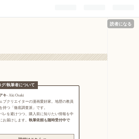
読者になる
ログ/執筆者について
アキ
- Aki Osaki
ェブクリエイターの漫画愛好家。地歴の教員
を持つ「徹底調査派」です。
バレを避けつつ、購入前に知りたい情報を中
にお届けします。
執筆依頼も随時受付中で