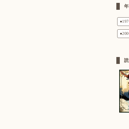
●19
●20