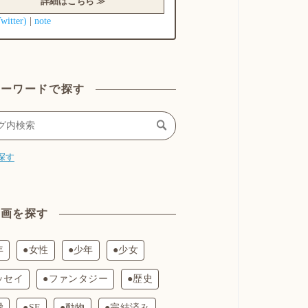
詳細はこちら ≫
Twitter)
note
|
キーワードで探す
探す
漫画を探す
年
●女性
●少年
●少女
ッセイ
●ファンタジー
●歴史
愛
●SF
●動物
●完結済み