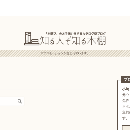
※プロモーションが含まれています。
ブ
小崎
元ウ
免許
ネタ
立的
す。