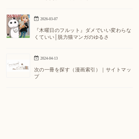
2026
-
03
-
07
『木曜日のフルット』ダメでいい変わらな
くていい│脱力猫マンガのゆるさ
2024
-
04
-
13
次の一冊を探す（漫画索引）｜サイトマッ
プ