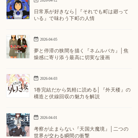
2026
-
04
-
12
日常系が好きなら│『それでも町は廻って
いる』で味わう下町の人情
2026
-
04
-
05
夢と停滞の狭間を描く『ネムルバカ』│焦
燥感に寄り添う最高に切実な漫画
2026
-
04
-
03
1巻完結だから気軽に読める│『外天楼』の
構造と伏線回収の魅力を解説
2026
-
04
-
01
考察が止まらない『天国大魔境』│二つの
世界が交わる瞬間の衝撃