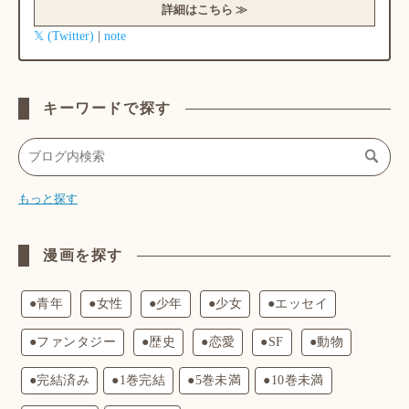
詳細はこちら ≫
𝕏 (Twitter)
note
|
キーワードで探す
もっと探す
漫画を探す
●青年
●女性
●少年
●少女
●エッセイ
●ファンタジー
●歴史
●恋愛
●SF
●動物
●完結済み
●1巻完結
●5巻未満
●10巻未満