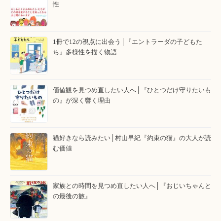
性
1冊で12の視点に出会う│『エントラーダの子どもた
ち』多様性を描く物語
価値観を見つめ直したい人へ│『ひとつだけ守りたいも
の』が深く響く理由
猫好きなら読みたい│村山早紀『約束の猫』の大人が読
む価値
家族との時間を見つめ直したい人へ│『おじいちゃんと
の最後の旅』