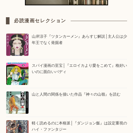
必読漫画セレクション
山岸涼子『ツタンカーメン』あらすじ解説│主人公は少
年王でなく発掘者
スパイ漫画の至宝│『エロイカより愛をこめて』格好い
いのに面白いバディ
山と人間の関係を描いた作品『神々の山嶺』を読む
軽く読めるのに本格派│『ダンジョン飯』は設定重視の
ハイ・ファンタジー