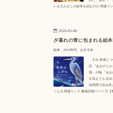
いま大人がこの絵本を読むのか 関連リンク 
2026
-
05
-
06
夕暮れの青に包まれる絵本
絵本
2010年代
おすすめ
…すめ 著者につ
説 『あおのじ
過」が軸 『あ
を添えても 読
短時間で読み終
くなる 関連リンク 書籍詳細ページ ①【無料でお