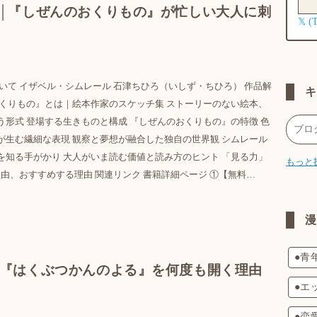
│『しぜんのおくりもの』が忙しい大人に刺
𝕏 (
いて イザベル・シムレール 石津ちひろ（いしず・ちひろ） 作品解
おくりもの』とは｜絵本作家のスケッチ集 ストーリーのない絵本、
う形式 登場する生きものと構成 『しぜんのおくりもの』の特徴 色
が生む繊細な表現 観察と夢想が融合した独自の世界観 シムレール
を知る手がかり 大人がいま読む価値と読み方のヒント 「見る力」
もっと
由、おすすめする理由 関連リンク 書籍詳細ページ ①【無料…
●青
『はくぶつかんのよる』を何度も開く理由
●エ
●恋