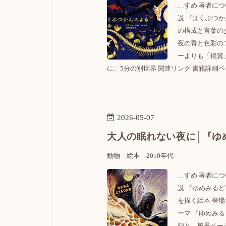
…すめ 著者につ
説 『はくぶつ
の構成と言葉の
夜の青と色彩の
ーよりも「鑑賞
に、5分の別世界 関連リンク 書籍詳細ページ 
2026
-
05
-
07
大人の眠れない夜に│『ゆ
動物
絵本
2010年代
…すめ 著者につ
説 『ゆめみる
を描く絵本 登
ーマ 『ゆめみ
顔と、風景ペー