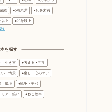
巻完結
●5巻未満
●10巻未満
0巻以上
●20巻以上
探す
絵本を探す
生・生き方
●考える・哲学
しい・情景
●癒し・心のケア
然・環境
●戦争・平和
ーモア・笑い
●ねこ絵本