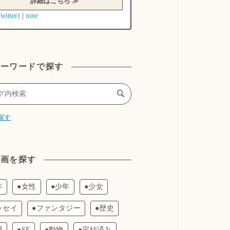
詳細はこちら ≫
Twitter)
note
|
キーワードで探す
探す
漫画を探す
年
●女性
●少年
●少女
ッセイ
●ファンタジー
●歴史
愛
●SF
●動物
●完結済み