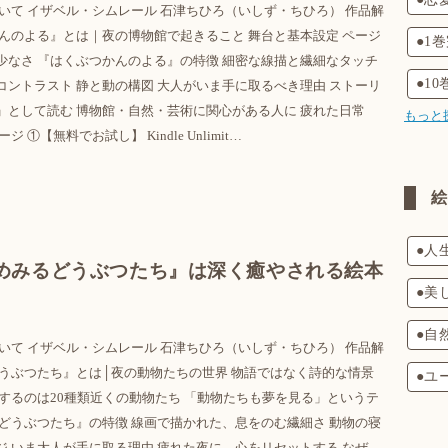
いて イザベル・シムレール 石津ちひろ（いしず・ちひろ） 作品解
かんのよる』とは｜夜の博物館で起きること 舞台と基本設定 ページ
●1
少なさ 『はくぶつかんのよる』の特徴 細密な線描と繊細なタッチ
●1
コントラスト 静と動の構図 大人がいま手に取るべき理由 ストーリ
」として読む 博物館・自然・芸術に関心がある人に 疲れた日常
もっと
①【無料でお試し】 Kindle Unlimit…
●人
めみるどうぶつたち』は深く癒やされる絵本
●美
●自
いて イザベル・シムレール 石津ちひろ（いしず・ちひろ） 作品解
どうぶつたち』とは│夜の動物たちの世界 物語ではなく詩的な情景
●ユ
場するのは20種類近くの動物たち 「動物たちも夢を見る」というテ
るどうぶつたち』の特徴 線画で描かれた、息をのむ繊細さ 動物の寝
ジ いま大人が手に取る理由 疲れた夜に、心をリセットする なぜ、