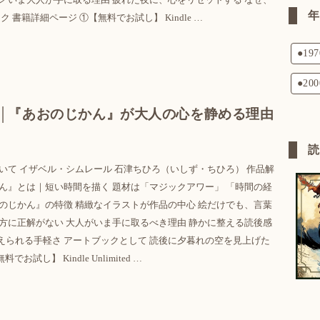
書籍詳細ページ ①【無料でお試し】 Kindle …
●19
●20
│『あおのじかん』が大人の心を静める理由
いて イザベル・シムレール 石津ちひろ（いしず・ちひろ） 作品解
かん』とは｜短い時間を描く 題材は「マジックアワー」 「時間の経
おのじかん』の特徴 精緻なイラストが作品の中心 絵だけでも、言葉
み方に正解がない 大人がいま手に取るべき理由 静かに整える読後感
えられる手軽さ アートブックとして 読後に夕暮れの空を見上げた
試し】 Kindle Unlimited …