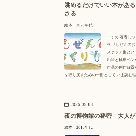
眺めるだけでいい本がある
さる
絵本
2020年代
…すめ 著者につ
説 『しぜんの
スケッチ集とい
鉛筆と極細ペン
作品の創作背景
を取り戻すための一冊として いま読む理
2026
-
05
-
08
夜の博物館の秘密｜大人が
絵本
2010年代