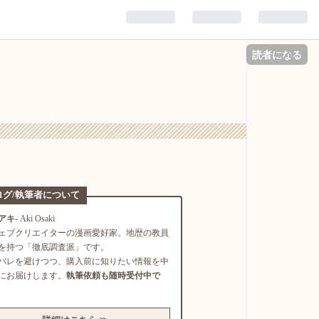
読者になる
ログ/執筆者について
アキ
- Aki Osaki
ェブクリエイターの漫画愛好家。地歴の教員
を持つ「徹底調査派」です。
バレを避けつつ、購入前に知りたい情報を中
にお届けします。
執筆依頼も随時受付中で