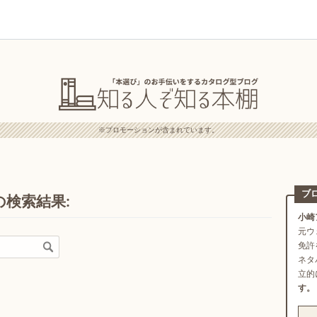
※プロモーションが含まれています。
ブ
の検索結果:
小崎
元ウ
免許
ネタ
立的
す。